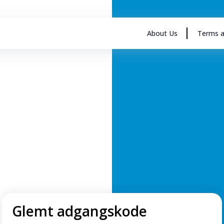
About Us
Terms a
Glemt adgangskode